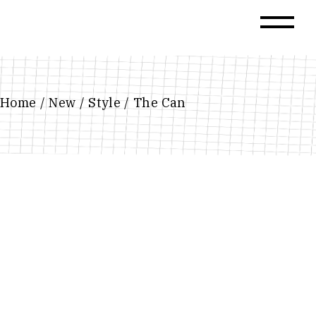
Skip
to
the
content
Home
New
Style
The Can