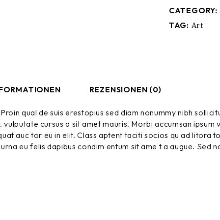
CATEGORY:
TAG:
Art
NFORMATIONEN
REZENSIONEN (0)
Proin qual de suis erestopius sed diam nonummy nibh sollicituin
t. vulputate cursus a sit amet mauris. Morbi accumsan ipsum ve
at auc tor eu in elit. Class aptent taciti socios qu ad litora
 urna eu felis dapibus condim entum sit ame t a augue. Sed no