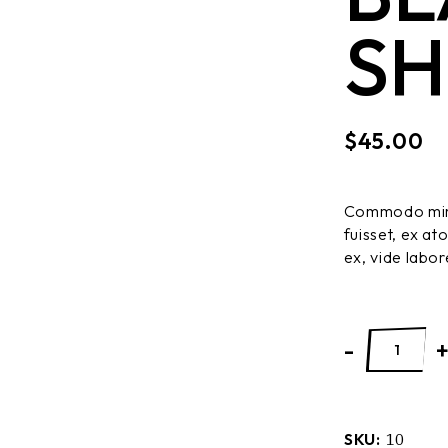
SH
$
45.00
Commodo minim
fuisset, ex at
ex, vide labo
-
SKU:
10