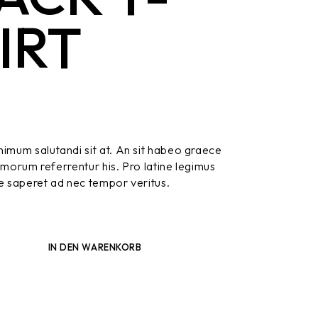
IRT
um salutandi sit at. An sit habeo graece
omorum referrentur his. Pro latine legimus
re saperet ad nec tempor veritus.
+
IN DEN WARENKORB