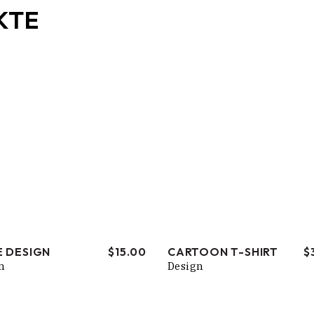
KTE
E DESIGN
$
15.00
CARTOON T-SHIRT
$
n
Design